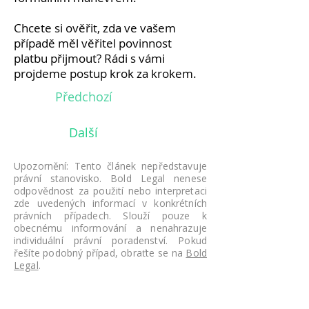
Chcete si ověřit, zda ve vašem
případě měl věřitel povinnost
platbu přijmout? Rádi s vámi
projdeme postup krok za krokem.
Předchozí
Další
Upozornění: Tento článek nepředstavuje
právní stanovisko. Bold Legal nenese
odpovědnost za použití nebo interpretaci
zde uvedených informací v konkrétních
právních případech. Slouží pouze k
obecnému informování a nenahrazuje
individuální právní poradenství. Pokud
řešíte podobný případ, obraťte se na
Bold
Legal
.