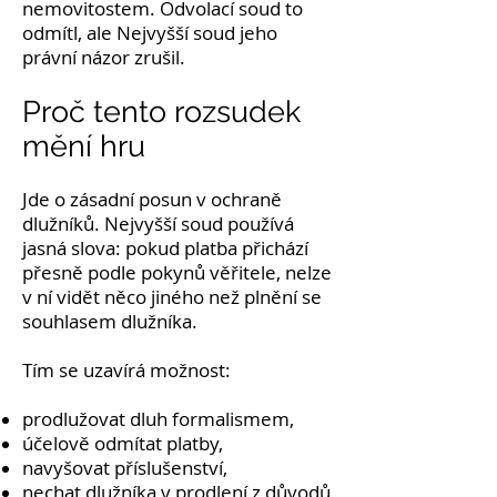
nemovitostem. Odvolací soud to
odmítl, ale Nejvyšší soud jeho
právní názor zrušil.
Proč tento rozsudek
mění hru
Jde o zásadní posun v ochraně
dlužníků. Nejvyšší soud používá
jasná slova: pokud platba přichází
přesně podle pokynů věřitele, nelze
v ní vidět něco jiného než plnění se
souhlasem dlužníka.
Tím se uzavírá možnost:
prodlužovat dluh formalismem,
účelově odmítat platby,
navyšovat příslušenství,
nechat dlužníka v prodlení z důvodů