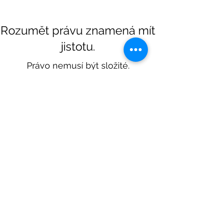
Rozumět právu znamená mít
jistotu.
Právo nemusí být složité.
Vysvětlujeme, jak se právní změny dotýkají vás,
vašeho podnikání i každodenních rozhodnutí —
bez žargonu, jasně a s kontextem, který dává
smysl.
Sdílejte informace s
ostatními >