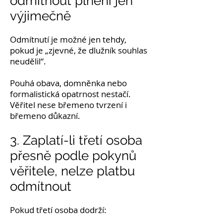
odmítnout plnění jen
výjimečně
Odmítnutí je možné jen tehdy,
pokud je „zjevné, že dlužník souhlas
neudělil“.
Pouhá obava, domněnka nebo
formalistická opatrnost nestačí.
Věřitel nese břemeno tvrzení i
břemeno důkazní.
3. Zaplatí-li třetí osoba
přesně podle pokynů
věřitele, nelze platbu
odmítnout
Pokud třetí osoba dodrží: