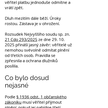
věřitel platbu jednoduše odmítne a
vrátí zpět.
Dluh mezitím dále běží. Úroky
rostou. Zástava je v ohrožení.
Rozsudek Nejvyššího soudu sp. zn.
21 Cdo 293/2025
ze dne
29. 10.
2025
přináší jasný závěr: věřitelé už
nemohou svévolně odmítat plnění
od třetích osob. Pravidla se
zpřesnila a ochrana dlužníků
posílila.
Co bylo dosud
nejasné
Podle
§ 1936 odst. 1 občanského
zákoníku
musí věřitel přijmout
plnění, pokud jej nabídne třetí