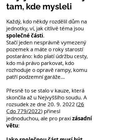
tam, kde mysleli
Každý, kdo někdy rozdělil dům na
jednotky, ví, jak citlivé téma jsou
společné části
.
Stačí jeden nesprávně vymezený
pozemek a máte o roky starostí
postaráno: kdo platí údržbu cesty,
kdo má právo parkovat, kdo
rozhoduje o opravě rampy, komu
patří podzemní garáže…
Přesně to se stalo v kauze, která
skončila až u Nejvyššího soudu. A
rozsudek ze dne
20. 9. 2022
(
26
Cdo 779/2022
) přinesl
zásadní
jednoduchou, ale pro praxi
větu
:
Jako společnou část musí být