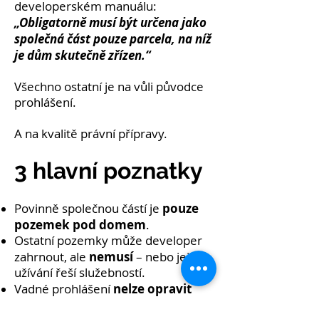
developerském manuálu:
„Obligatorně musí být určena jako
společná část pouze parcela, na níž
je dům skutečně zřízen.“
Všechno ostatní je na vůli původce
prohlášení.
A na kvalitě právní přípravy.
3 hlavní poznatky
pouze
Povinně společnou částí je
pozemek pod domem
.
Ostatní pozemky může developer
nemusí
zahrnout, ale
– nebo jejich
užívání řeší služebností.
nelze opravit
Vadné prohlášení
tak, aby změnilo vlastnické