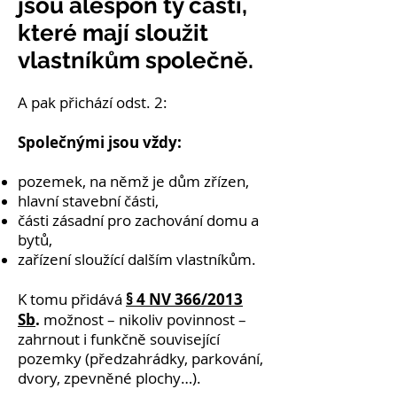
jsou alespoň ty části,
které mají sloužit
vlastníkům společně.
A pak přichází odst. 2:
Společnými jsou vždy:
pozemek, na němž je dům zřízen,
hlavní stavební části,
části zásadní pro zachování domu a
bytů,
zařízení sloužící dalším vlastníkům.
§ 4 NV 366/2013
K tomu přidává
Sb
.
možnost – nikoliv povinnost –
zahrnout i funkčně související
pozemky (předzahrádky, parkování,
dvory, zpevněné plochy…).