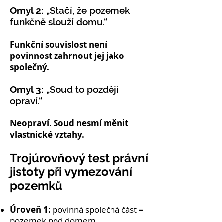
Omyl 2:
„Stačí, že pozemek
funkčně slouží domu.“
Funkční souvislost není
povinnost zahrnout jej jako
společný.
Omyl 3:
„Soud to později
opraví.“
Neopraví. Soud nesmí měnit
vlastnické vztahy.
Trojúrovňový test právní
jistoty při vymezování
pozemků
Úroveň 1:
povinná společná část =
pozemek pod domem.