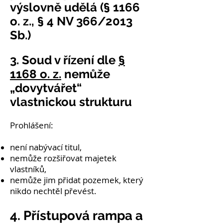
výslovně udělá (§ 1166
o. z., § 4 NV 366/2013
Sb.)
3. Soud v řízení dle
§
1168 o. z.
nemůže
„dovytvářet“
vlastnickou strukturu
Prohlášení:
není nabývací titul,
nemůže rozšiřovat majetek
vlastníků,
nemůže jim přidat pozemek, který
nikdo nechtěl převést.
4. Přístupová rampa a