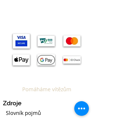
Témata
Pomáháme vítězům
Zdroje
Slovník pojmů
Kalkulačka EUIPO poplatků