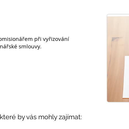
omisionářem
při vyřizování
ionářské
smlouvy
.
 které by vás mohly zajímat: