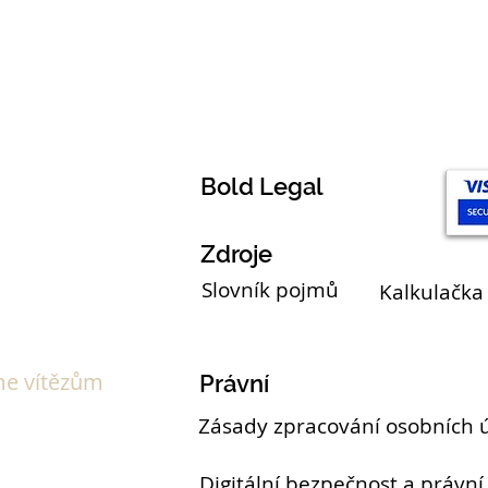
Témata
Bold Legal
Zdroje
Slovník pojmů
Kalkulačka
e vítězům
Právní
Zásady zpracování osobních 
Digitální bezpečnost a právní 