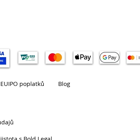
 EUIPO poplatků
Blog
údajů
jistota s Bold Legal