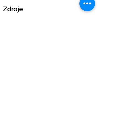
Zdroje
Slovník pojmů
Kalkulačka EUIPO poplatků
Blog
Právní
Podmínky IP Scan
Obchodní podmínky
Obchodní podmínky k ochranným známkám