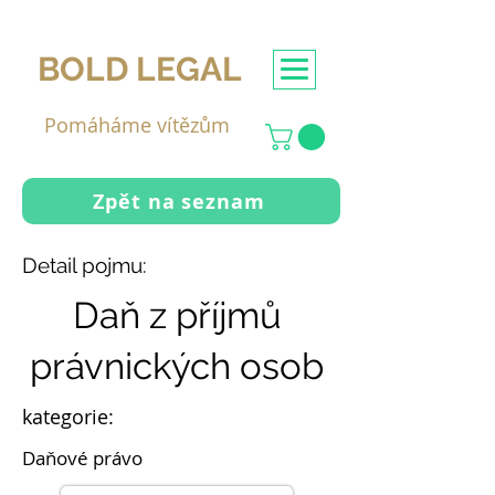
BOLD LEGAL
Pomáháme vítězům
Zpět na seznam
Detail pojmu:
Daň z příjmů
právnických osob
kategorie:
Daňové právo