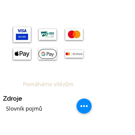
Pomáháme vítězům
Zdroje
Slovník pojmů
Kalkulačka EUIPO poplatků