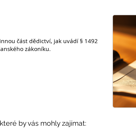
vinnou část
dědictví
, jak uvádí § 1492
bčanského zákoníku.
 které by vás mohly zajímat: