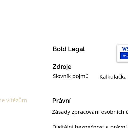
Témata
Bold Legal
Zdroje
Slovník pojmů
Kalkulačka
e vítězům
Právní
Zásady zpracování osobních 
Digitální bezpečnost a právní 