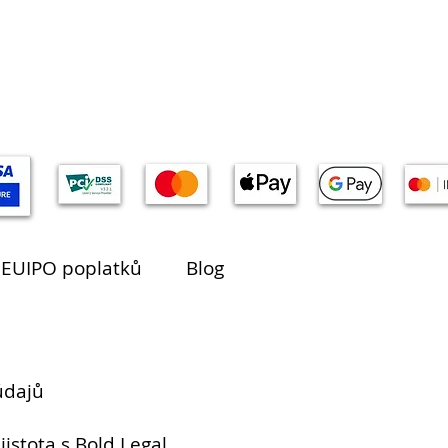
 EUIPO poplatků
Blog
údajů
jistota s Bold Legal