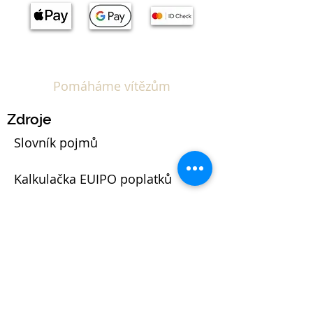
Pomáháme vítězům
Zdroje
Slovník pojmů
Kalkulačka EUIPO poplatků
Blog
Právní
Podmínky IP Scan