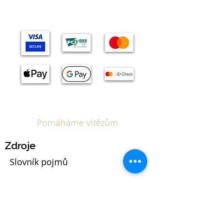
Pomáháme vítězům
Zdroje
Slovník pojmů
Kalkulačka EUIPO poplatků
Blog