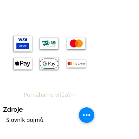
Témata
Pomáháme vítězům
Zdroje
Slovník pojmů
Kalkulačka EUIPO poplatků