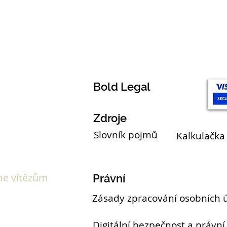
Témata
Bold Legal
Zdroje
Slovník pojmů
Kalkulačka
e vítězům
Právní
Zásady zpracování osobních 
Digitální bezpečnost a právní 