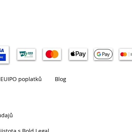
 EUIPO poplatků
Blog
údajů
jistota s Bold Legal