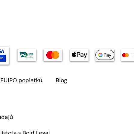
 EUIPO poplatků
Blog
údajů
jistota s Bold Legal