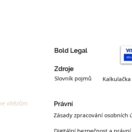
Témata
Bold Legal
Zdroje
Slovník pojmů
Kalkulačka
e vítězům
Právní
Zásady zpracování osobních 
Digitální bezpečnost a právní 