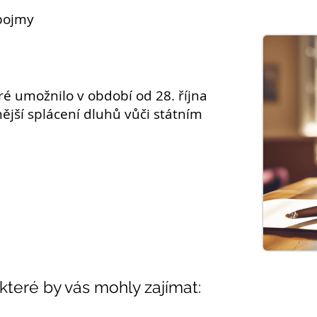
pojmy
eré umožnilo v období od 28. října
ější splácení
dluhů
vůči státním
 které by vás mohly zajímat: