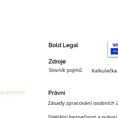
Témata
Bold Legal
Zdroje
Slovník pojmů
Kalkulačka
e vítězům
Právní
Zásady zpracování osobních 
Digitální bezpečnost a právní 