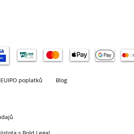
 EUIPO poplatků
Blog
údajů
jistota s Bold Legal