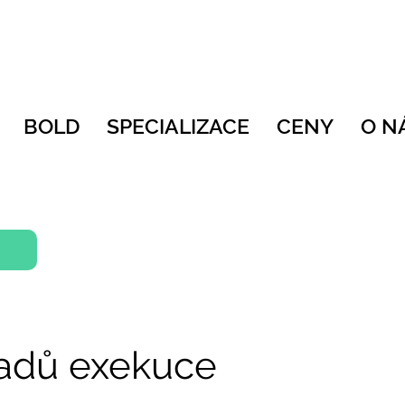
BOLD
SPECIALIZACE
CENY
O N
adů exekuce