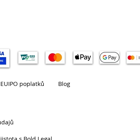
 EUIPO poplatků
Blog
údajů
jistota s Bold Legal