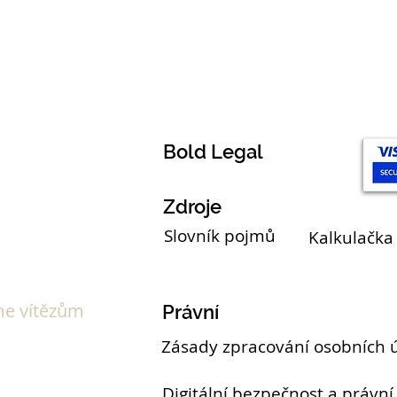
Témata
Bold Legal
Zdroje
Slovník pojmů
Kalkulačka
e vítězům
Právní
Zásady zpracování osobních 
Digitální bezpečnost a právní 