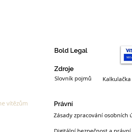
Témata
Bold Legal
Zdroje
Slovník pojmů
Kalkulačka
e vítězům
Právní
Zásady zpracování osobních 
Digitální bezpečnost a právní 