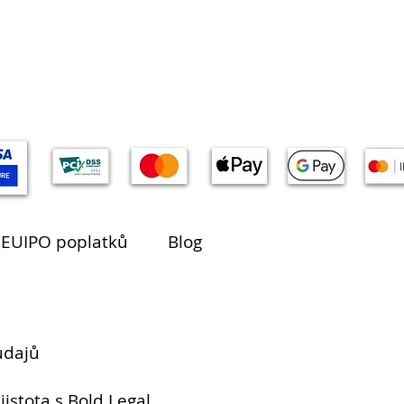
 EUIPO poplatků
Blog
údajů
jistota s Bold Legal