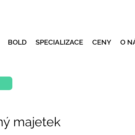
BOLD
SPECIALIZACE
CENY
O N
ný majetek