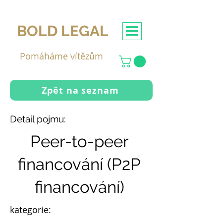
BOLD LEGAL
Pomáháme vítězům
Zpět na seznam
Detail pojmu:
Peer-to-peer
financování (P2P
financování)
kategorie: