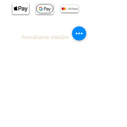
Pomáháme vítězům
Zdroje
Slovník pojmů
Kalkulačka EUIPO poplatků
Blog
Právní
Podmínky IP Scan