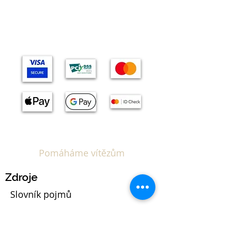
Témata
Pomáháme vítězům
Zdroje
Slovník pojmů
Kalkulačka EUIPO poplatků