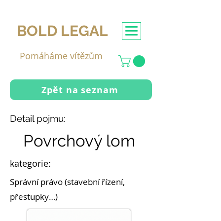
BOLD LEGAL
Pomáháme vítězům
Zpět na seznam
Detail pojmu:
Povrchový lom
kategorie:
Správní právo (stavební řízení,
přestupky…)