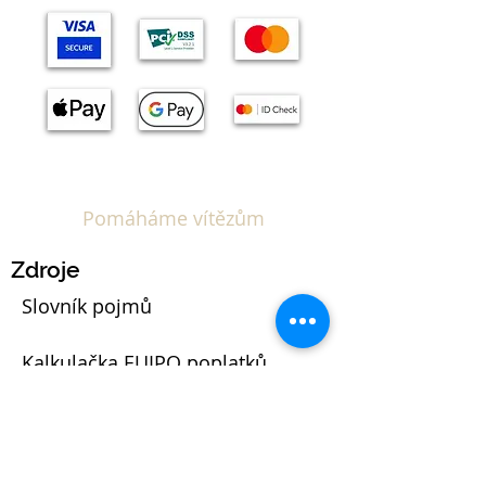
Pomáháme vítězům
Zdroje
Slovník pojmů
Kalkulačka EUIPO poplatků
Blog
Právní