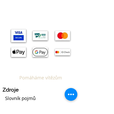
Témata
Pomáháme vítězům
Zdroje
Slovník pojmů
Kalkulačka EUIPO poplatků