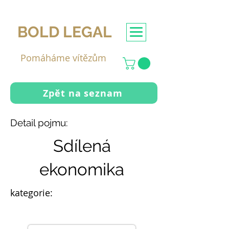
BOLD LEGAL
Pomáháme vítězům
Zpět na seznam
Detail pojmu:
Sdílená
ekonomika
kategorie: