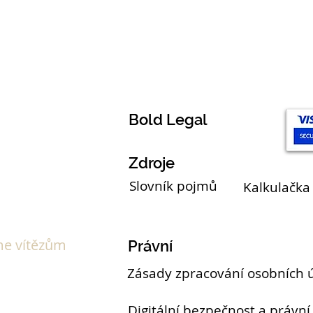
Témata
Bold Legal
Zdroje
Slovník pojmů
Kalkulačka
e vítězům
Právní
Zásady zpracování osobních 
Digitální bezpečnost a právní 