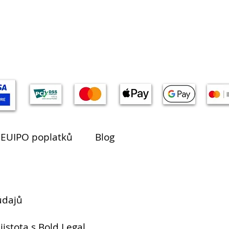
 EUIPO poplatků
Blog
údajů
jistota s Bold Legal