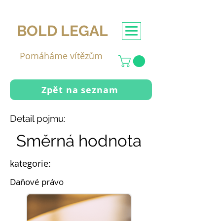
BOLD LEGAL
Pomáháme vítězům
Zpět na seznam
Detail pojmu:
Směrná hodnota
kategorie:
Daňové právo