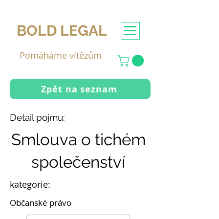
BOLD LEGAL
Pomáháme vítězům
Zpět na seznam
Detail pojmu:
Smlouva o tichém
společenství
kategorie:
Občanské právo