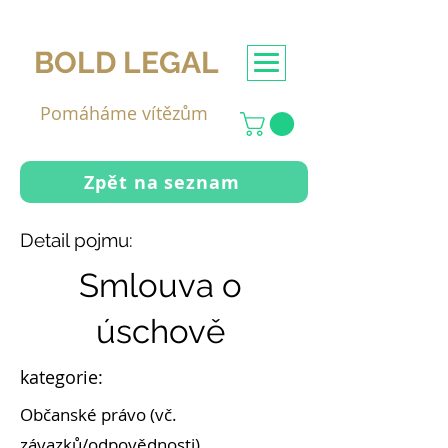
BOLD LEGAL
Pomáháme vítězům
Zpět na seznam
Detail pojmu:
Smlouva o
úschově
kategorie:
Občanské právo (vč.
závazků/odpovědnosti)