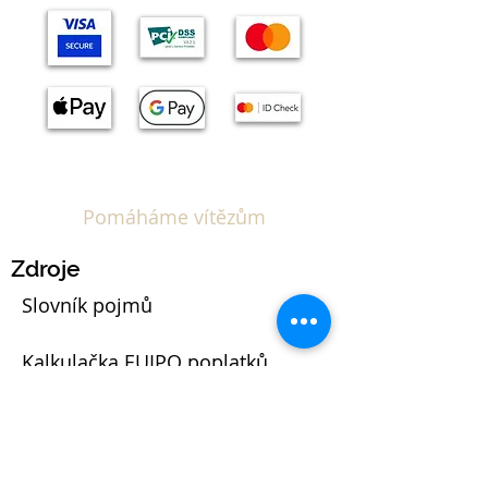
Pomáháme vítězům
Zdroje
Slovník pojmů
Kalkulačka EUIPO poplatků
Blog
Právní