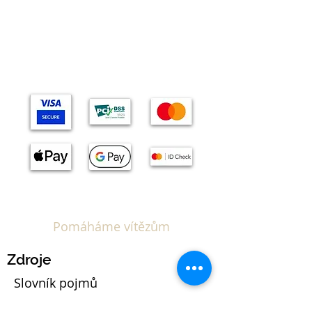
Témata
Pomáháme vítězům
Zdroje
Slovník pojmů