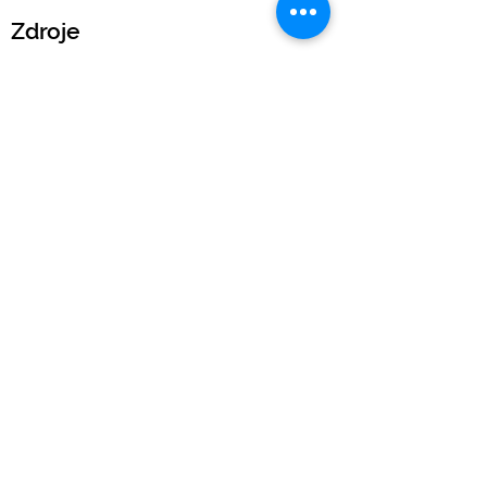
Zdroje
Slovník pojmů
Kalkulačka EUIPO poplatků
Blog
Právní
Podmínky IP Scan
Obchodní podmínky
Obchodní podmínky k ochranným známkám