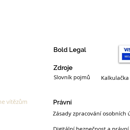
Témata
Bold Legal
Zdroje
Slovník pojmů
Kalkulačka
e vítězům
Právní
Zásady zpracování osobních 
Digitální bezpečnost a právní 