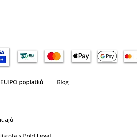
 EUIPO poplatků
Blog
údajů
jistota s Bold Legal