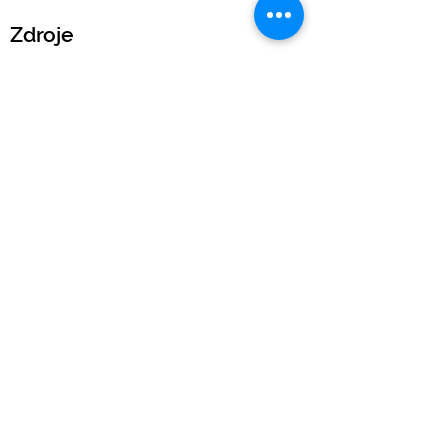
Zdroje
Slovník pojmů
Kalkulačka EUIPO poplatků
Blog
Právní
Podmínky IP Scan
Obchodní podmínky
Obchodní podmínky k ochranným známkám