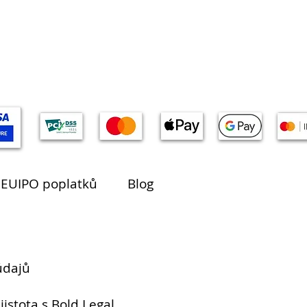
 EUIPO poplatků
Blog
údajů
jistota s Bold Legal