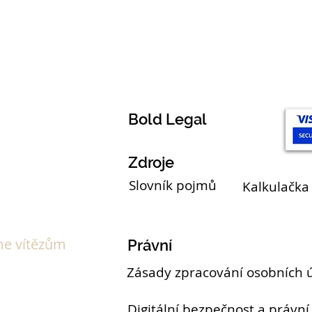
Témata
Bold Legal
Zdroje
Slovník pojmů
Kalkulačka
e vítězům
Právní
Zásady zpracování osobních 
Digitální bezpečnost a právní 