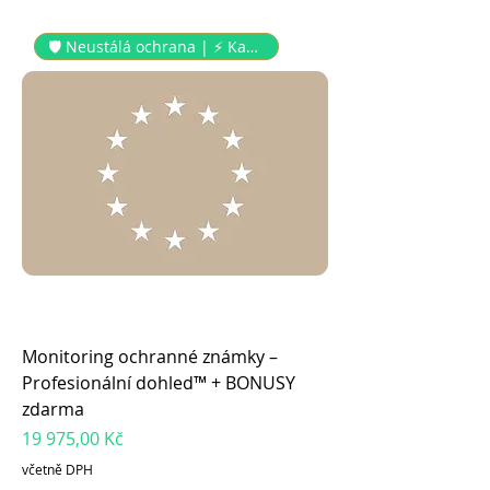
🛡 Neustálá ochrana | ⚡️ Každý
Monitoring ochranné známky –
Profesionální dohled™ + BONUSY
zdarma
Cena
19 975,00 Kč
včetně DPH