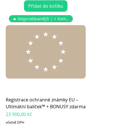
Přidat do košíku
🔥 Nejprodávanější | ⚡️ Komple
Registrace ochranné známky EU –
Ultimátní balíček™ + BONUSY zdarma
Cena
23 900,00 Kč
včetně DPH