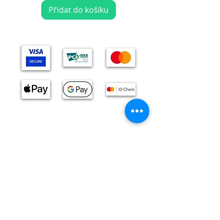
Přidat do košíku
Pomáháme vítězům
Zdroje
Slovník pojmů
Kalkulačka EUIPO poplatků