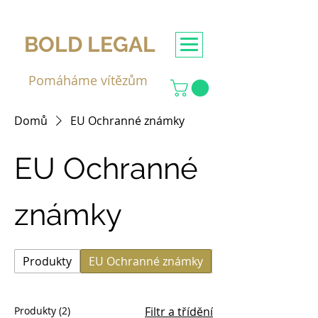
BOLD LEGAL
Pomáháme vítězům
Domů
EU Ochranné známky
EU Ochranné
známky
Produkty
EU Ochranné známky
Firemní právník
Produkty (2)
Filtr a třídění