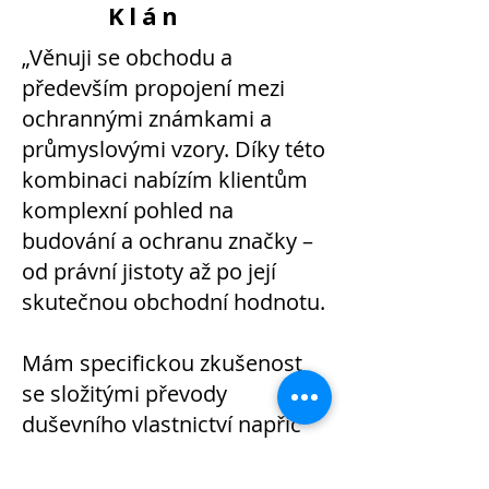
Klán
„Věnuji se obchodu a
především propojení mezi
ochrannými známkami a
průmyslovými vzory. Díky této
kombinaci nabízím klientům
komplexní pohled na
budování a ochranu značky –
od právní jistoty až po její
skutečnou obchodní hodnotu.
Mám specifickou zkušenost
se složitými převody
duševního vlastnictví napříč
různými obory, zejména v IT,
umělé inteligenci a