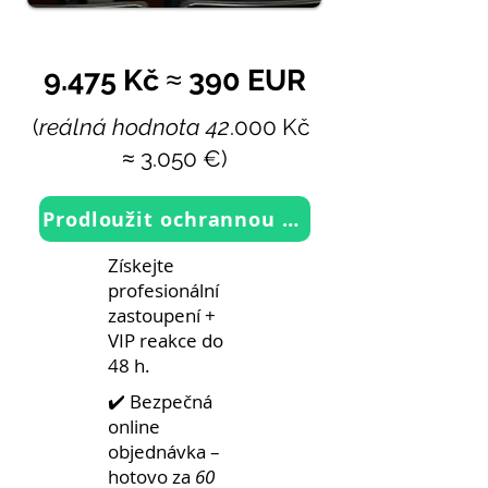
≈
9.475 Kč
390 EUR
(
reálná hodnota 42
.000 Kč ​
≈
3.050 €)
Prodloužit ochrannou známku
Získejte
profesionální
zastoupení +
VIP reakce do
48 h.
✔️ Bezpečná
online
objednávka –
hotovo za
60