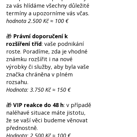
za vás hlídáme všechny důležité
termíny a upozorníme vás včas.
hodnota 2.500 Kč
≈
100 €
🎁
Právní doporučení k
rozšíření tříd
: vaše podnikání
roste. Poradíme, zda je vhodné
známku rozšířit i na nové
výrobky či služby, aby byla vaše
značka chráněna v plném
rozsahu.
Hodnota: 3.750 Kč
≈
150 €
🎁
VIP reakce do 48 h
: v případě
naléhavé situace máte jistotu,
že se vaší věci budeme věnovat
přednostně.
Hodnota: 2.500 Kč
≈
100 €