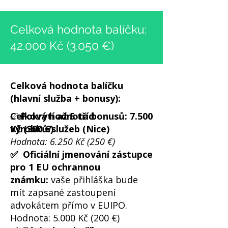
Celková hodnota balíčku:
42.000 Kč (3.050 €)
Celková hodnota balíčku
(hlavní služba + bonusy):
✅
Celková hodnota bonusů: 7.500
Pokrytí až 5 tříd
výrobků/služeb (Nice)
Kč (300 €)
Hodnota: 6.250 Kč (250 €)
✅ Oficiální jmenování zástupce
pro 1 EU ochrannou
známku:
vaše přihláška bude
mít zapsané zastoupení
advokátem přímo v EUIPO.
Hodnota: 5.000 Kč (200 €)