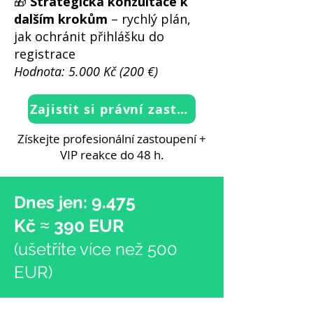
🎁
Strategická konzultace k
dalším krokům
– rychlý plán,
jak ochránit přihlášku do
registrace
Hodnota: 5.000 Kč (200 €)
Zajistit si právní zastoupení teď
Získejte profesionální zastoupení +
VIP reakce do 48 h.
9.475
Dnes jen:
≈
Kč
390 EUR
(ušetříte více než 500
EUR)