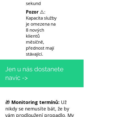
sekund
⚠️
Pozor
:
Kapacita služby
je omezena na
8 nových
klientů
měsíčně,
přednost mají
stávající.
Jen u nás dostanete
navíc ->
🎁
Monitoring termínů:
Už
nikdy se nemusíte bát, že by
vám prodloužení propadlo. My