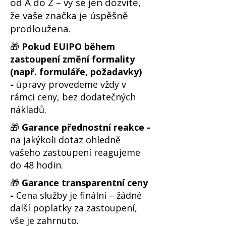
od A do Z – vy se jen dozvíte,
že vaše značka je úspěšně
prodloužena.
🎁
Pokud EUIPO během
zastoupení změní formality
(např. formuláře, požadavky)
-
úpravy provedeme vždy v
rámci ceny, bez dodatečných
nákladů.
🎁
Garance přednostní reakce -
na jakýkoli dotaz ohledně
vašeho zastoupení reagujeme
do 48 hodin.
🎁
Garance transparentní ceny
-
Cena služby je finální – žádné
další poplatky za zastoupení,
vše je zahrnuto.