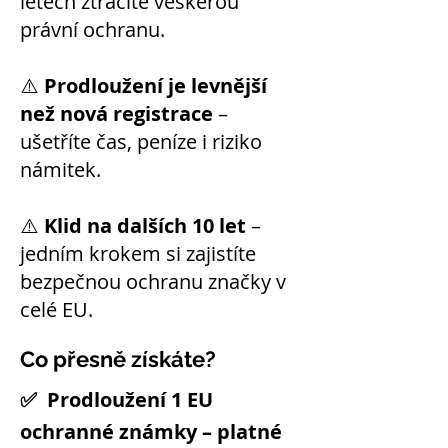
letech ztrácíte veškerou
právní ochranu.
⚠️
Prodloužení je levnější
než nová registrace
–
ušetříte čas, peníze i riziko
námitek.
⚠️
Klid na dalších 10 let
–
jedním krokem si zajistíte
bezpečnou ochranu značky v
celé EU.
Co přesně získáte?
✅ Prodloužení 1 EU
ochranné známky – platné