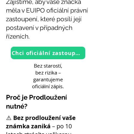
Zajistíme, aby vaše značka
měla v EUIPO oficiální právní
zastoupení, které posílí její
postavení v případných
řízeních.
Chci oficiální zastoupení u EUIPO
Bez starostí,
bez rizika –
garantujeme
oficiální zápis.
Proč je Prodloužení
nutné?
⚠️
Bez prodloužení vaše
známka zaniká
– po 10