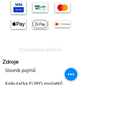
Pomáháme vítězům
Zdroje
Slovník pojmů
Kalkulačka EUIPO poplatků
Blog
Právní