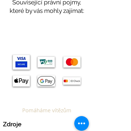
Související právní pojmy,
které by vás mohly zajímat:
Témata
Pomáháme vítězům
Zdroje