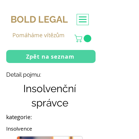
BOLD LEGAL
Pomáháme vítězům
Zpět na seznam
Detail pojmu:
Insolvenční
správce
kategorie:
Insolvence