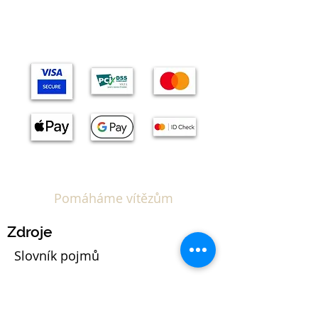
Pomáháme vítězům
Zdroje
Slovník pojmů
Kalkulačka EUIPO poplatků