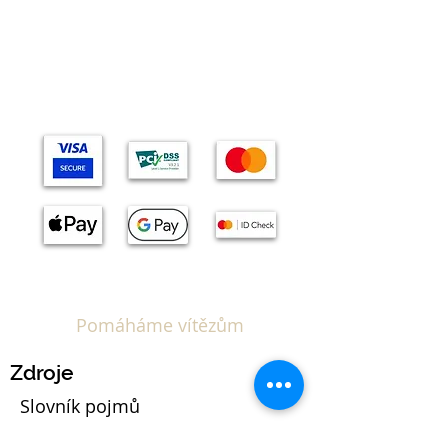
Témata
Pomáháme vítězům
Zdroje
Slovník pojmů