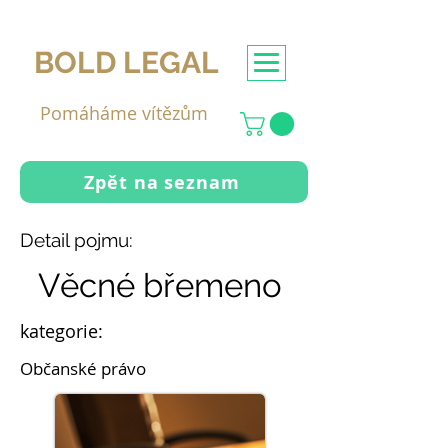
BOLD LEGAL
Pomáháme vítězům
Zpět na seznam
Detail pojmu:
Věcné břemeno
kategorie:
Občanské právo