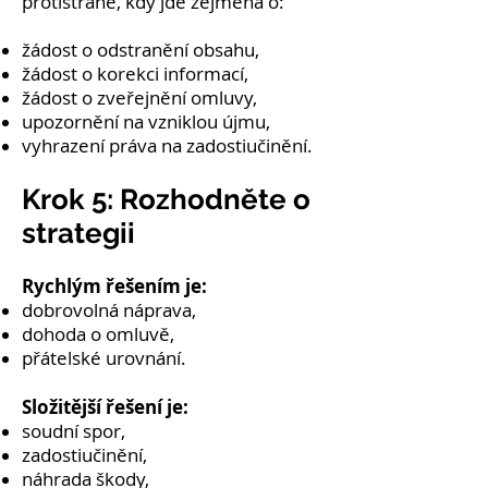
protistraně, kdy jde zejména o:
žádost o odstranění obsahu,
žádost o korekci informací,
žádost o zveřejnění omluvy,
upozornění na vzniklou újmu,
vyhrazení práva na zadostiučinění.
Krok 5: Rozhodněte o
strategii
Rychlým řešením je:
dobrovolná náprava,
dohoda o omluvě,
přátelské urovnání.
Složitější řešení je:
soudní spor,
zadostiučinění,
náhrada škody,