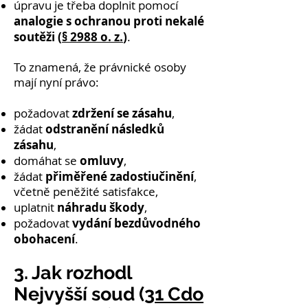
úpravu je třeba doplnit pomocí
analogie s ochranou proti nekalé
soutěži (
§ 2988 o. z.
)
.
To znamená, že právnické osoby
mají nyní právo:
zdržení se zásahu
požadovat
,
odstranění následků
žádat
zásahu
,
omluvy
domáhat se
,
přiměřené zadostiučinění
žádat
,
včetně peněžité satisfakce,
náhradu škody
uplatnit
,
vydání bezdůvodného
požadovat
obohacení
.
3. Jak rozhodl
Nejvyšší soud (
31 Cdo