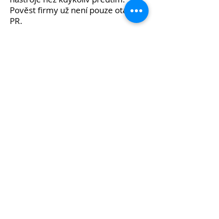
Pověst firmy už není pouze otázkou
PR.
Je to právně chráněná hodnota s
konkrétními nároky a reálnou
vymahatelností.
Pověst firmy je zásadní hodnota.
3 hlavní poznatky
Právnické osoby mají od roku 2025
právo na přiměřené zadostiučinění
za zásah do pověsti — včetně
omluvy i peněžité satisfakce.
Nová judikatura opouští část
rozhodnutí R 66/2022 a využívá
analogii s ochranou proti nekalé
soutěži.