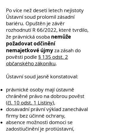
Po více než deseti letech nejistoty
Ústavní soud prolomil zásadní
bariéru. Opuštěn je závěr
rozhodnutí R 66/2022, které tvrdilo,
nemůže
že právnická osoba
požadovat odčinění
nemajetkové újmy
za zásah do
pověsti podle
§ 135 odst. 2
občanského zákoníku
.
Ústavní soud jasně konstatoval:
právnické osoby mají ústavně
chráněné právo na dobrou pověst
(
čl. 10 odst. 1 Listiny
),
dosavadní právní výklad zanechával
firmy bez účinné ochrany,
absence možnosti domoci se
zadostiučinění je protiústavní,