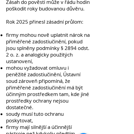
Zásah do pověsti může v řádu hodin
poškodit roky budovanou důvěru.
Rok 2025 přinesl zásadní průlom:
firmy mohou nově uplatnit nárok na
přiměřené zadostiučinění, pokud
jsou splněny podmínky § 2894 odst.
2 o. z. a analogicky použitých
ustanovení,
mohou vyžadovat omluvu i
peněžité zadostiučinění, Ústavní
soud zároveň připomíná, že
přiměřené zadostiučinění má být
účinným prostředkem tam, kde jiné
prostředky ochrany nejsou
dostatečné.
soudy musí tuto ochranu
poskytovat,
firmy mají silnější a účinnější
nástroje než kdykoliv předtím.