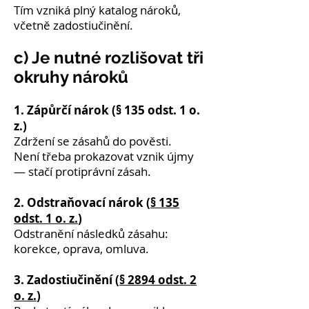
Tím vzniká plný katalog nároků,
včetně zadostiučinění.
c) Je nutné rozlišovat tři
okruhy nároků
1. Zápůrčí nárok (§ 135 odst. 1 o.
z.)
Zdržení se zásahů do pověsti.
Není třeba prokazovat vznik újmy
— stačí protiprávní zásah.
2. Odstraňovací nárok (
§ 135
odst. 1 o. z.
)
Odstranění následků zásahu:
korekce, oprava, omluva.
3. Zadostiučinění (
§ 2894 odst. 2
o. z.
)