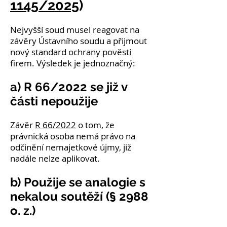
1145/2025
)
Nejvyšší soud musel reagovat na
závěry Ústavního soudu a přijmout
nový standard ochrany pověsti
firem. Výsledek je jednoznačný:
a) R 66/2022 se již v
části nepoužije
Závěr
R 66/2022
o tom, že
právnická osoba nemá právo na
odčinění nemajetkové újmy, již
nadále nelze aplikovat.
b) Použije se analogie s
nekalou soutěží (§ 2988
o. z.)