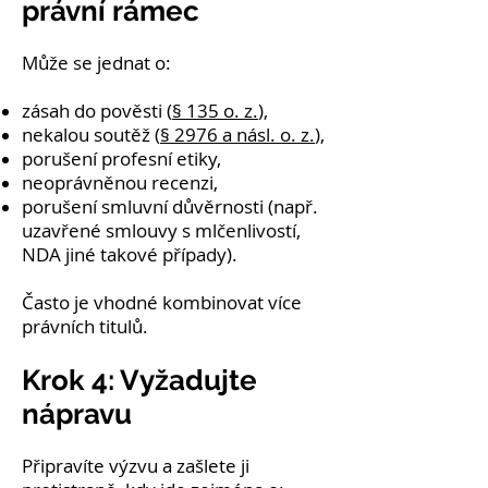
právní rámec
Může se jednat o:
zásah do pověsti (
§ 135 o. z.
),
nekalou soutěž (
§ 2976 a násl. o. z.
),
porušení profesní etiky,
neoprávněnou recenzi,
porušení smluvní důvěrnosti (např.
uzavřené smlouvy s mlčenlivostí,
NDA jiné takové případy).
Často je vhodné kombinovat více
právních titulů.
Krok 4: Vyžadujte
nápravu
Připravíte výzvu a zašlete ji