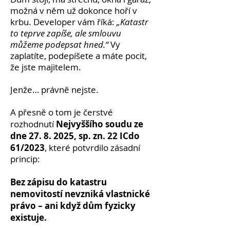
možná v něm už dokonce hoří v
krbu. Developer vám říká:
„Katastr
to teprve zapíše, ale smlouvu
můžeme podepsat hned.“
Vy
zaplatíte, podepíšete a máte pocit,
že jste majitelem.
Jenže… právně nejste.
A přesně o tom je čerstvé
Nejvyššího soudu ze
rozhodnutí
dne
27. 8. 2025
, sp. zn. 22 ICdo
61/2023
, které potvrdilo zásadní
princip:
Bez zápisu do katastru
nemovitostí nevzniká vlastnické
právo – ani když dům fyzicky
existuje.