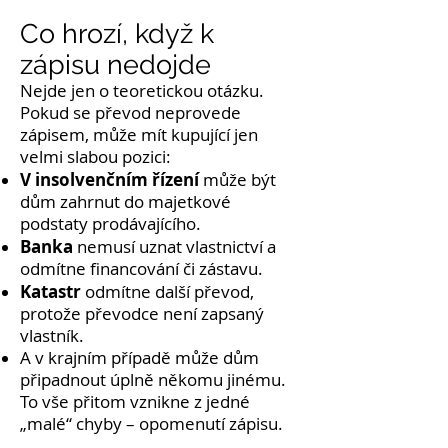
Co hrozí, když k
zápisu nedojde
Nejde jen o teoretickou otázku.
Pokud se převod neprovede
zápisem, může mít kupující jen
velmi slabou pozici:
V insolvenčním řízení
může být
dům zahrnut do majetkové
podstaty prodávajícího.
Banka
nemusí uznat vlastnictví a
odmítne financování či zástavu.
Katastr
odmítne další převod,
protože převodce není zapsaný
vlastník.
A v krajním případě může dům
připadnout úplně někomu jinému.
To vše přitom vznikne z jedné
„malé“ chyby – opomenutí zápisu.