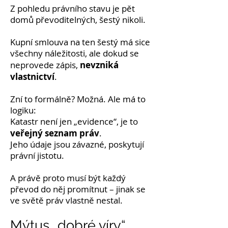
Z pohledu právního stavu je pět
domů převoditelných, šestý nikoli.
Kupní smlouva na ten šestý má sice
všechny náležitosti, ale dokud se
nevzniká
neprovede zápis,
vlastnictví
.
Zní to formálně? Možná. Ale má to
logiku:
Katastr není jen „evidence“, je to
veřejný seznam práv
.
Jeho údaje jsou závazné, poskytují
právní jistotu.
A právě proto musí být každý
převod do něj promítnut – jinak se
ve světě práv vlastně nestal.
Mýtus „dobré víry“