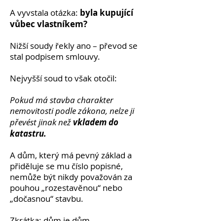
byla kupující
A vyvstala otázka:
vůbec vlastníkem?
Nižší soudy řekly ano – převod se
stal podpisem smlouvy.
Nejvyšší soud to však otočil:
Pokud má stavba charakter
nemovitosti podle zákona, nelze ji
vkladem do
převést jinak než
katastru.
A dům, který má pevný základ a
přiděluje se mu číslo popisné,
nemůže být nikdy považován za
pouhou „rozestavěnou“ nebo
„dočasnou“ stavbu.
Zkrátka: dům je dům.