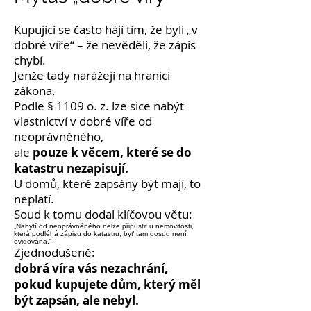
Kupující se často hájí tím, že byli „v
dobré víře“ – že nevěděli, že zápis
chybí.
Jenže tady narážejí na hranici
zákona.
Podle § 1109 o. z. lze sice nabýt
vlastnictví v dobré víře od
neoprávněného,
pouze k věcem, které se do
ale
katastru nezapisují.
U domů, které zapsány být mají, to
neplatí.
Soud k tomu dodal klíčovou větu:
„Nabytí od neoprávněného nelze připustit u nemovitosti,
která podléhá zápisu do katastru, byť tam dosud není
evidována.“
Zjednodušeně:
dobrá víra vás nezachrání,
pokud kupujete dům, který měl
být zapsán, ale nebyl.