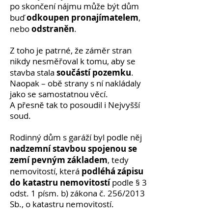
po skončení nájmu může být dům
odkoupen pronajímatelem
buď
,
odstraněn
nebo
.
Z toho je patrné, že záměr stran
nikdy nesměřoval k tomu, aby se
součástí pozemku
stavba stala
.
Naopak – obě strany s ní nakládaly
jako se samostatnou věcí.
A přesně tak to posoudil i Nejvyšší
soud.
Rodinný dům s garáží byl podle něj
nadzemní stavbou spojenou se
zemí pevným základem
, tedy
podléhá zápisu
nemovitostí, která
do katastru nemovitostí
podle § 3
odst. 1 písm. b) zákona č. 256/2013
Sb., o katastru nemovitostí.