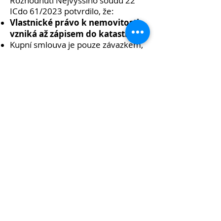
Rozhodnutí Nejvyššího soudu 22
ICdo 61/2023 potvrdilo, že:
Vlastnické právo k nemovitosti
vzniká až zápisem do katastru.
Kupní smlouva je pouze závazkem,
nikoli převodem.
Dobrá víra
kupujícího nehraje roli,
pokud jde o nemovitost
zapisovanou do katastru.
Developer i kupující musí před
převodem ověřit, že dům splňuje
podmínky pro zápis.
3 hlavní poznatky z
rozhodnutí
Bez zápisu není vlastnictví.
Dokončený dům se stává vaším až v
okamžiku, kdy vás katastr zapíše.
Neopírejte se o dobrou víru.
U nemovitostí zapisovaných do
katastru ji soudy neuznávají.