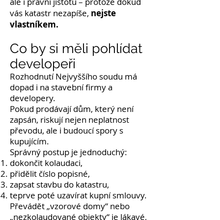
ale i právní jistotu – protože dokud
nejste
vás katastr nezapíše,
vlastníkem.
Co by si měli pohlídat
developeři
Rozhodnutí Nejvyššího soudu má
dopad i na stavební firmy a
developery.
Pokud prodávají dům, který není
zapsán, riskují nejen neplatnost
převodu, ale i budoucí spory s
kupujícím.
Správný postup je jednoduchý:
dokončit kolaudaci,
přidělit číslo popisné,
zapsat stavbu do katastru,
teprve poté uzavírat kupní smlouvy.
Převádět „vzorové domy“ nebo
„nezkolaudované objekty“ je lákavé,