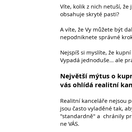
Víte, kolik z nich netuší, ž
obsahuje skryté pasti?
A víte, že Vy můžete být da
nepodniknete správné kro
Nejspíš si myslíte, že kupní
Vypadá jednoduše… ale prá
Největší mýtus o kupn
vás ohlídá realitní kan
Realitní kanceláře nejsou p
jsou často vyladěné tak, a
"standardně" a chránily pr
ne VÁS.