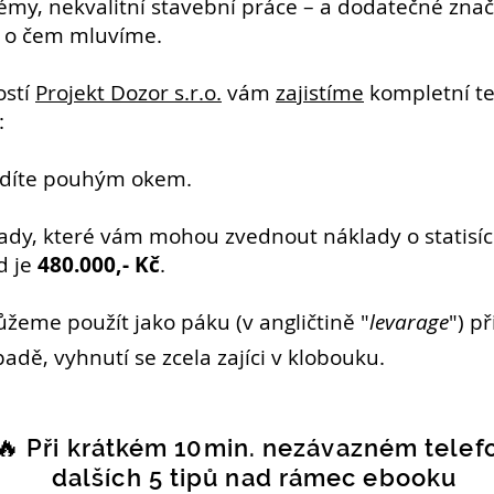
blémy, nekvalitní stavební práce – a dodatečné zna
e o čem mluvíme.
ostí
Projekt Dozor s.r.o.
vám
zajistíme
kompletní te
:
vidíte pouhým okem.
dy, které vám mohou zvednout náklady o statisíce
d je
480.000,- Kč
.
žeme použít jako páku (v angličtině "
levarage
") p
padě, vyhnutí se zcela zajíci v klobouku.
🔥
Při krátkém 10min. nezávazném telef
dalších 5 tipů nad rámec ebooku