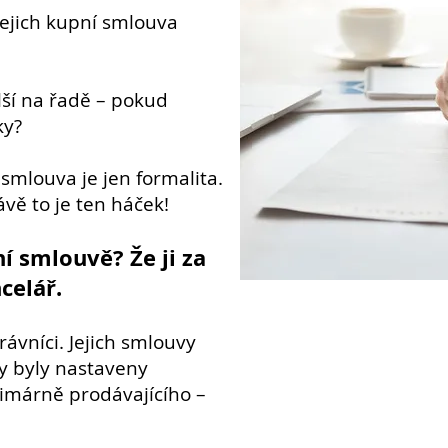
e jejich kupní smlouva
lší na řadě – pokud
ky?
 smlouva je jen formalita.
vě to je ten háček!
í smlouvě? Že ji za
celář.
rávníci. Jejich smlouvy
by byly nastaveny
imárně prodávajícího –