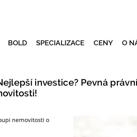
BOLD
SPECIALIZACE
CENY
O N
 Nejlepší investice? Pevná právní
ovitosti!
 koupi nemovitosti o