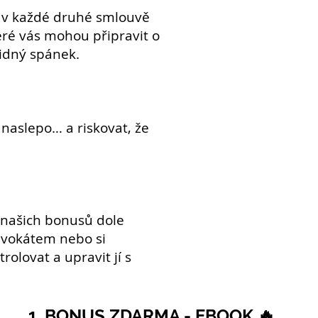
e v každé druhé smlouvě
teré vás mohou připravit o
idný spánek.
naslepo… a riskovat, že
našich bonusů dole
dvokátem nebo si
trolovat a upravit jí s
1. BONUS ZDARMA - EBOOK 🔥