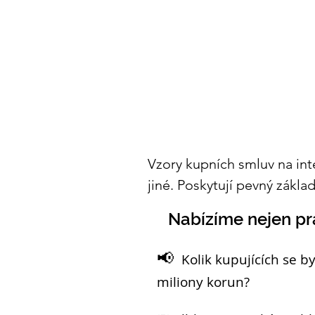
Vzory kupních smluv na inte
jiné. Poskytují pevný zákla
Nabízíme nejen prá
📢
Kolik kupujících se b
miliony korun?