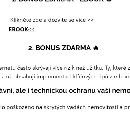
Klikněte zde a dozvíte se více >>
EBOOK
<<
2. BONUS ZDARMA 🔥
rnetu často skrývají více rizik než užitku. Ty, které
d a už obsahují implementaci klíčových tipů z e-boo
vní, ale i technickou ochranu vaší nemo
ylo poškozeno na skrytých vadách nemovitosti a prá