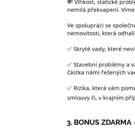
💸 Vlhkost, statické pro
nemilá překvapení. Vím
Ve spolupráci se společn
nemovitosti, která odhalí
✅ Skryté vady, které ne
✅ Stavební problémy a va
částka námi řešených va
✅ Rizika, která vám pomů
smlouvy či, v krajním pří
3. BONUS ZDARMA